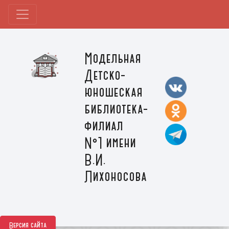
Модельная
Детско-
юношеская
библиотека-
филиал
№1 имени
В.И.
Лихоносова
Версия сайта