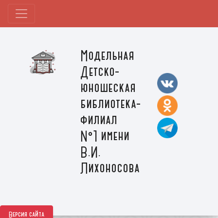
Модельная
Детско-
юношеская
библиотека-
филиал
№1 имени
В.И.
Лихоносова
Версия сайта