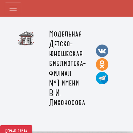
Модельная
Детско-
юношеская
библиотека-
филиал
№1 имени
В.И.
Лихоносова
Версия сайта