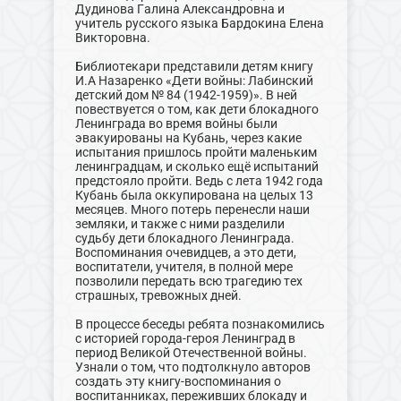
Дудинова Галина Александровна и
учитель русского языка Бардокина Елена
Викторовна.
Библиотекари представили детям книгу
И.А Назаренко «Дети войны: Лабинский
детский дом № 84 (1942-1959)». В ней
повествуется о том, как дети блокадного
Ленинграда во время войны были
эвакуированы на Кубань, через какие
испытания пришлось пройти маленьким
ленинградцам, и сколько ещё испытаний
предстояло пройти. Ведь с лета 1942 года
Кубань была оккупирована на целых 13
месяцев. Много потерь перенесли наши
земляки, и также с ними разделили
судьбу дети блокадного Ленинграда.
Воспоминания очевидцев, а это дети,
воспитатели, учителя, в полной мере
позволили передать всю трагедию тех
страшных, тревожных дней.
В процессе беседы ребята познакомились
с историей города-героя Ленинград в
период Великой Отечественной войны.
Узнали о том, что подтолкнуло авторов
создать эту книгу-воспоминания о
воспитанниках, переживших блокаду и