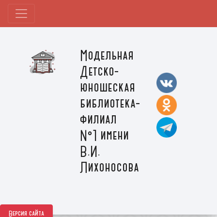
Модельная
Детско-
юношеская
библиотека-
филиал
№1 имени
В.И.
Лихоносова
Версия сайта